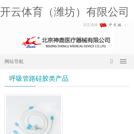
开云体育（潍坊）有限公司
语言选择:
网站导航
Toggl
navig
呼吸管路硅胶类产品